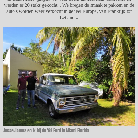
werden er 20 stuks gekocht... We kregen de smaak te pakken en de
auto's worden weer verkocht in geheel Europa, van Frankrijk tot
Letland...
Jesse James en ik bij de '69 Ford in Miami Florida